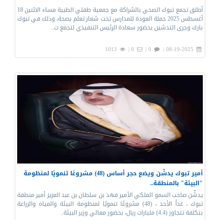
أطلق ⁧‫تجمع تبوك الصحي‬⁩ بالشراكة مع ⁧‫جمعية طفلي الطبية‬⁩ مساء الاثنين 18
أغسطس 2025 حملة ⁧‫العودة للمدارس‬⁩ تحت شعار ⁧تعلم بصحة‬⁩، وذلك في تبوك
بارك ‏وجرى التدشين بحضور سعادة الرئيس التنفيذي لتجمع ت..
1013
0 |
0 |
08-19-2025 |
أمير تبوك يدشّن ويضع حجر أساس (48) مشروعًا تنمويًا لمنظومة
"البيئة" بالمنطقة..
يدشّن صاحب السمو الملكي الأمير فهد بن سلطان بن عبد العزيز أمير منطقة
تبوك ، غداً الأحد ، (48) مشروعًا تنمويًا لمنظومة البيئة والمياه والزراعة
بتكلفة تتجاوز (4.4) مليارات ريال، بحضور معالي وزير البيئة..