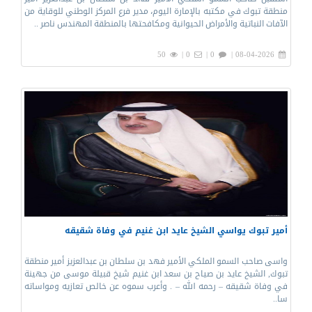
منطقة تبوك في مكتبه بالإمارة اليوم، مدير فرع المركز الوطني للوقاية من
الآفات النباتية والأمراض الحيوانية ومكافحتها بالمنطقة المهندس ناصر ..
50
0 |
0 |
08-04-2026 |
أمير تبوك يواسي الشيخ عايد ابن غنيم في وفاة شقيقه
واسى صاحب السمو الملكي الأمير فهد بن سلطان بن عبدالعزيز أمير منطقة
تبوك, الشيخ عايد بن صياح بن سعد ابن غنيم شيخ قبيلة موسى من جهينة
في وفاة شقيقه – رحمه الله – . وأعرب سموه عن خالص تعازيه ومواساته
سا..