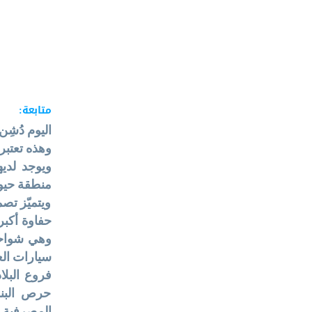
متابعة:
اليوم دُشِن
وهذه تعتبر
ويوجد لديه
منطقة حيوي
ويتميّز تص
حفاوة أكبر
سيارات الع
فروع البل
حرص البنك
المصرفية. 