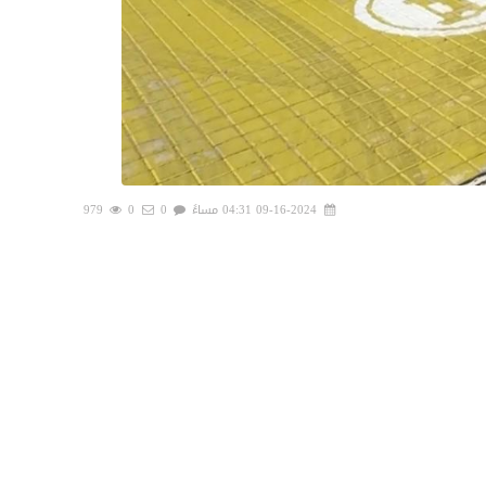
09-16-2024 04:31 مساءً
0
0
979