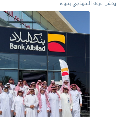
د يدشن فرعه النموذجي بتبوك