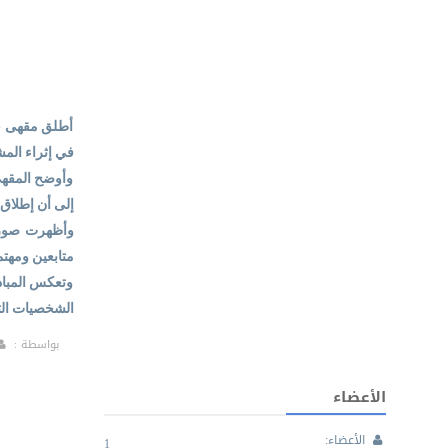
أطلق مقهى حبا
في إثراء المش
وأوضح المقهى 
إلى أن إطلاق 
وأظهرت صورة 
متابعين ومهتم
وتعكس المباد
الشخصيات الت
بواسطة :
الأعضاء
الأعضاء:
1