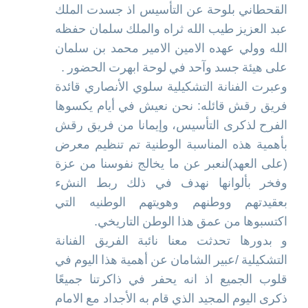
القحطاني بلوحة عن التأسيس اذ جسدت الملك
عبد العزيز طيب الله ثراه والملك سلمان حفظه
الله وولي عهده الامين الامير محمد بن سلمان
على هيئة جسد وآحد في لوحة ابهرت الحضور .
وعبرت الفنانة التشكيلية سلوي الأنصاري قائدة
فريق رقش قائله: نحن نعيش في أيام يكسوها
الفرح لذكرى التأسيس، وإيمانا من فريق رقش
بأهمية هذه المناسبة الوطنية تم تنظيم معرض
(على العهد)لنعبر عن ما يخالج نفوسنا من عزة
وفخر بألوانها نهدف في ذلك ربط النشء
بعقيدتهم ووطنهم وهويتهم الوطنيه التي
اكتسبوها من عمق هذا الوطن التاريخي.
و بدورها تحدثت معنا نائبة الفريق الفنانة
التشكيلية /عبير الشامان عن أهمية هذا اليوم في
قلوب الجميع اذ انه يحفر في ذاكرتنا جميعًا
ذكرى اليوم المجيد الذي قام به الأجداد مع الامام