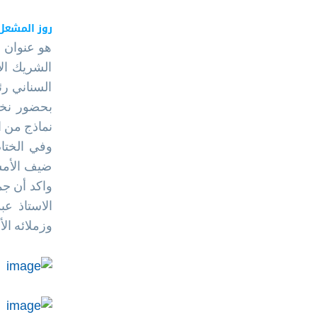
روز المشعل 
هو عنوان 
الشريك ال
السناني ر
بحضور نخب
نماذج من 
وفي الختا
ضيف الأمسي
واكد أن جم
الاستاذ ع
وزملائه الأ