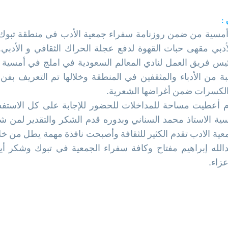
:
أمسية من ضمن روزنامة سفراء جمعية الأدب في منطقة تبوك و
أدبي مقهى حبات القهوة لدفع عجلة الحراك الثقافي و الأدبي
ئيس فريق العمل لنادي المعالم السعودية في املج في أمسية 
ة من الأدباء والمثقفين في المنطقة وخلالها تم التعريف بف
الكسرات ضمن أغراضها الشعرية.
م أعطيت مساحة للمداخلات للحضور للإجابة على كل الاستفسا
ة الاستاذ محمد السناني وبدوره قدم الشكر والتقدير لمن شار
عية الادب تقدم الكثير للثقافة وأصبحت نافذة مهمة يطل من خ
بدالله إبراهيم مفتاح وكافة سفراء الجمعية في تبوك وشكر 
عزاء.