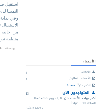
استقبل صاح
النمسا لدى 
وفي بداية 
الاستقبال 
من جانبه 
منطقة تبوك
بواسطة :
الأعضاء
الأعضاء:
1
الأعضاء الفعالون
:
1
انضم حديثًا
:
Admin
المتواجدون الآن:
13
أكثر تواجد للأعضاء كان
1,088 ، يوم
07-25-2026
الساعة 10:01 صباحاً
( 0 عضو 13 زائر )