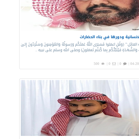
لانسانية ودورها في بناء الحضارات
قائل:" (وَقُلِ اعمَلوا فَسَيَرَى اللَّهُ عَمَلَكُم وَرَسولُهُ وَالمُؤمِنونَ وَسَتُرَدّونَ إِلىٰ
بِ وَالشَّهٰدَةِ فَيُنَبِّئُكُم بِما كُنتُم تَعمَلونَ) وصلى الله وسلم على نبيه ..
500
0 |
0 |
04-20