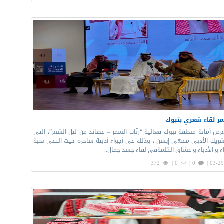
سمر لقاء شعري بتبوك
ض أمانة منطقة تبوك فعالية “رنّات السمر – قصائد من ليل الشعر”، التي
ريك الأدبي مقهى إيسن ، وذلك في أجواء أدبية ساحرة حيث التقى نخبة
ء و الأدباء و عشاق الكلمةفي لقاء جسد جمال..
372
0 |
0 |
03-29