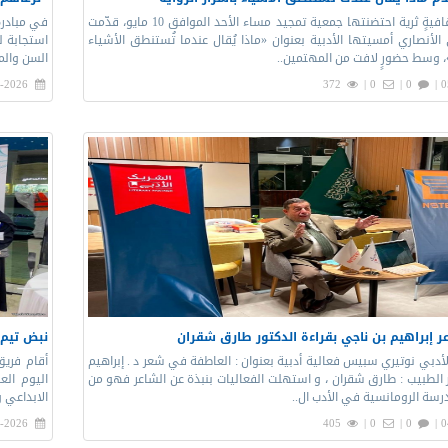
في أمسيةٍ ثقافيةٍ ثرية احتضنتها جمعية تمجيد مساء الأحد الموافق 10 مايو، قدّمت
في مبادرة 
الأنصاري أمسيتها الأدبية بعنوان «ماذا يُقال عندما تُستنطق الأشياء
استجابة لح
ة»، وسط حضورٍ لافت من المهتمين..
السن والم
-2026 |
372
0 |
0 |
0
ر إبراهيم بن ناجي بقراءة الدكتور طارق شقران
نبض تيم ي
لأدبي نوتيري سبيس فعالية أدبية بعنوان : العاطفة في شعر د . إبراهيم
أقام فريق
 الطبيب : طارق شقران ، و استهلت الفعاليات بنبذة عن الشاعر فهو من
اليوم الع
درسة الرومانسية في الأدب ال..
الابداعي و
-2026 |
405
0 |
0 |
0