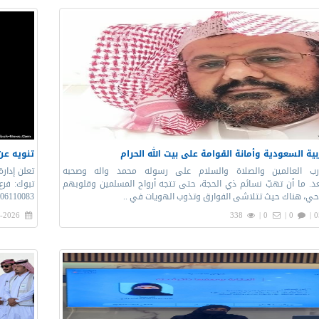
بية السعودية وأمانة القوامة على بيت الله الحرام
تنويه عن
رب العالمين والصلاة والسلام على رسوله محمد واله وصحبه
تعلن إدارة
بعد. ما أن تهبّ نسائم ذي الحجة، حتى تتجه أرواح المسلمين وقلوبهم
حي، هناك حيث تتلاشى الفوارق وتذوب الهويات في ..
4400103006110083) 
-2026 |
338
0 |
0 |
0