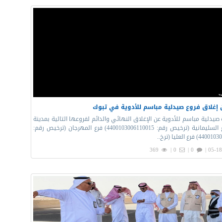
 إغلاق فروع صيدلية مباسم للأدوية في تبوك
 صيدلية مباسم للأدوية عن الإغلاق النهائي والدائم لفروعها التالية بمدينة
تبوك: فرع السليمانية (ترخيص رقم: 4400103006110015) فرع المهرجان (ترخيص رقم:
فرع العليا (ترخ..
369
0 |
0 |
05-18