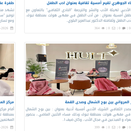
ياء الجوهري تقيم أمسية ثقافية بعنوان ادب الطفل
طفرة عقا
الأدبي لهيئة الأدب والنشر والترجمة "النادي الثقافي" بالتعاون مع
تشهد منطق
طفل أمسية بعنوان : من أدب الطفل في مقهى هولت بمنطقة تبوك.
توفير "سك
ب الطفل وثقافته الدكتور عبدالعزيز البلوي..
ومع تسارع وت
-2026 |
364
0 |
0 |
0
 المرواني بين بوح الشمال وصدى القمة
مركز المل
مصدر الثقافي الشريك الأدبي أمسية أدبية بعنوان : بين بوح الشمال
أقام مركز
في مقهى هولت بمنطقة تبوك وذلك مساء الاثنين الماضي ، بحضور
بمنطقة تب
راء و المبدعين في مجال الأدب ، وكان ضيف ا..
المهتمين. 
-2026 |
399
0 |
0 |
0