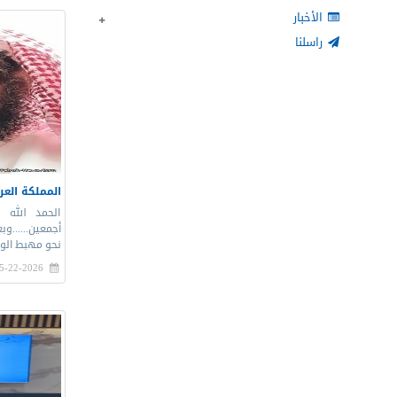
الأخبار
راسلنا
المملكة العر
الحمد الله 
أجمعين......و
نحو مهبط الو
5-22-2026 |