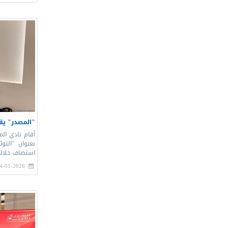
"المصدر" يقي
أقام نادي ال
بعنوان "التو
استضاف خلالها
4-01-2026 |