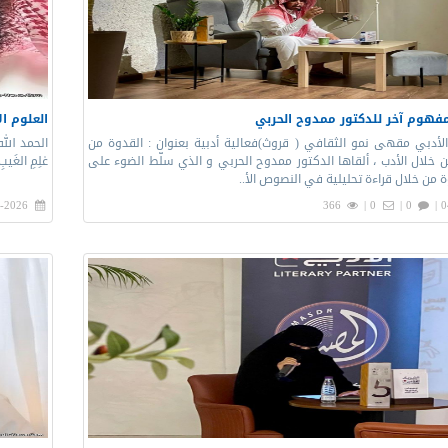
فهوم آخر للدكتور ممدوح الحربي
العلوم ا
الأدبي مقهى نمو الثقافي ( قروث)فعالية أدبية بعنوان : القدوة من
الحمد الله ال
 خلال الأدب ، ألقاها الدكتور ممدوح الحربي و الذي سلّط الضوء على
عٰلِمِ الغَي
من خلال قراءة تحليلية في النصوص الأ..
-2026 |
366
0 |
0 |
0