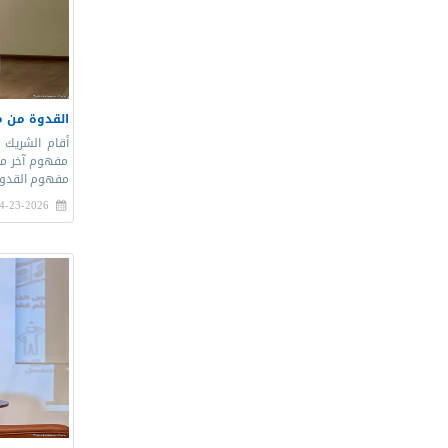
القدوة من م
أقام الشريك 
مفهوم آخر من
مفهوم القدوة 
4-23-2026 |