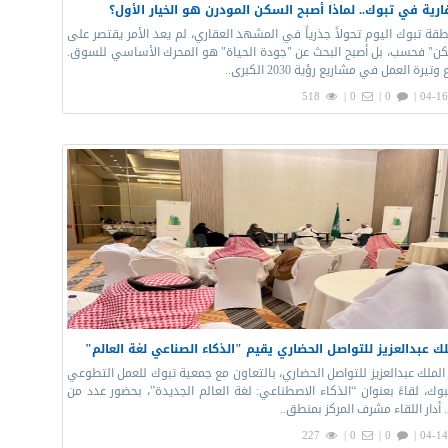
رية في تبوك.. لماذا أصبح السكن المودرن هو الخيار الأول؟
ة تبوك اليوم تحولاً جذرياً في المشهد العقاري، لم يعد الأمر يقتصر على
ن" فحسب، بل أصبح البحث عن "جودة الحياة" هو المحرك الأساسي للسوق.
يرة العمل في مشاريع رؤية 2030 الكبرى..
518
0 |
0 |
04-16
ك عبدالعزيز للتواصل الحضاري يقيم "الذكاء الصناعي لغة العالم"
 الملك عبدالعزيز للتواصل الحضاري، بالتعاون مع جمعية تبوك للعمل التطوعي
وك، لقاءً بعنوان “الذكاء الاصطناعي: لغة العالم الجديدة”، بحضور عدد من
أدار اللقاء مشرف المركز بمنطق..
227
0 |
0 |
04-14