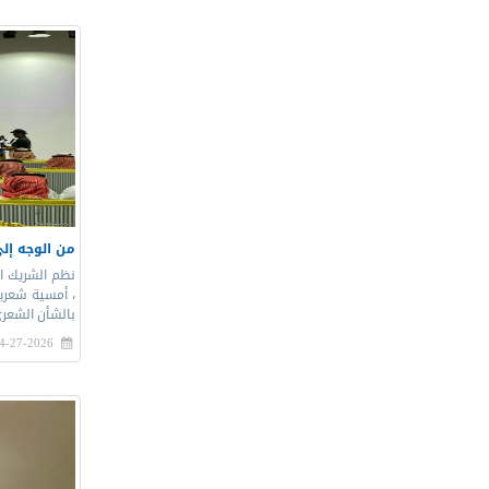
من الوجه إلى
نظم الشريك ال
، أمسية شعرية
بالشأن الشعري
4-27-2026 |