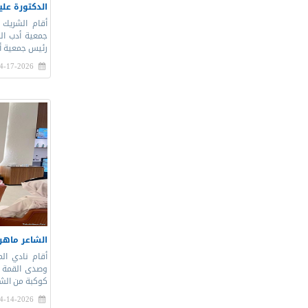
الدكتورة عل
أقام الشريك 
جمعية أدب ال
رئيس جمعية أد
4-17-2026 |
الشاعر ماهر
أقام نادي ال
وصدى القمة 
كوكبة من الشع
4-14-2026 |