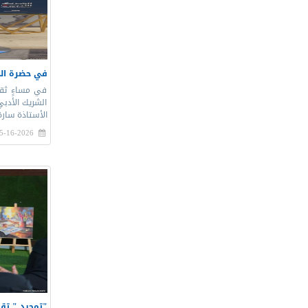
في حضرة الح
في مساءٍ ثقا
الشريك الأدبي
الأستاذة سارة
5-16-2026 |
"تمجيد " تقد