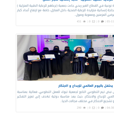
نوعية في القطاع الغير ربحي جاءت جمعية (نرعاهم للرعاية الطبية المنزلية )
اجة إنسانية متزايدة للرعاية الصحية داخل المنازل، خاصة مع ارتفاع أعداد كبار
رضى المزمنين وصعوبة وصول..
451
0 |
0 |
05-11
حتفل باليوم العالمي للإبداع و الابتكار
 نبض تيم التطوعي التابع لجمعية تبوك للعمل التطوعي، فعالية بمناسبة
المي للإبداع والابتكار، حيث يعد مناسبة دولية تهدف إلى تعزيز التفكير
 تشجيع الابتكار في مختلف مجالات الحيا..
290
0 |
0 |
04-30